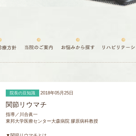
2018年05月25日
院長の豆知識
関節リウマチ
指導／川合眞一
東邦大学医療センター大森病院 膠原病科教授
▼関節リウマチとは