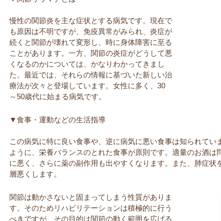
慢性の関節炎を主な症状とする病気です。現在で
も原因は不明ですが、免疫異常がみられ、炎症が
続くと関節が壊れて変形し、時に身体障害に至る
ことがあります。一方、関節の炎症がどうして悪
くなるのかについては、かなりわかってきまし
た。最近では、それらの情報に基づいた新しい治
療法が次々と登場しています。女性に多く、30
～50歳代に始まる病気です。
▼食事・運動などの生活指導
この病気に特に良い食事や、逆に病気に悪い食事は知られてい
ように、栄養バランスのとれた食事が原則です。適量のお酒は
に悪く、さらに薬の副作用も出やすくなります。また、肺症状
層悪くします。
関節は動かさないと固まってしまう性質がありま
す。そのためリハビリテーションは積極的に行う
べきですが、その目的は関節の動く範囲を広げる