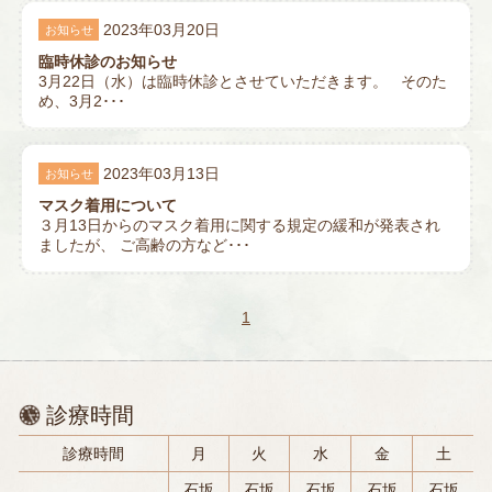
2023年03月20日
お知らせ
臨時休診のお知らせ
3月22日（水）は臨時休診とさせていただきます。 そのた
め、3月2･･･
2023年03月13日
お知らせ
マスク着用について
３月13日からのマスク着用に関する規定の緩和が発表され
ましたが、 ご高齢の方など･･･
1
診療時間
診療時間
月
火
水
金
土
石坂
石坂
石坂
石坂
石坂