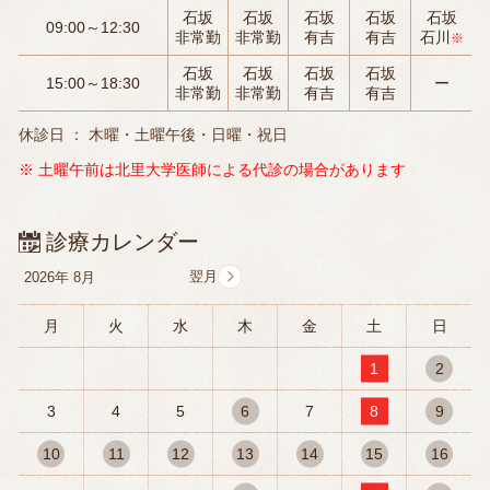
石坂
石坂
石坂
石坂
石坂
09:00～12:30
非常勤
非常勤
有吉
有吉
石川
※
石坂
石坂
石坂
石坂
15:00～18:30
ー
非常勤
非常勤
有吉
有吉
休診日 ： 木曜・土曜午後・日曜・祝日
※ 土曜午前は北里大学医師による代診の場合があります
診療カレンダー
2026年
8月
月
火
水
木
金
土
日
1
2
3
4
5
6
7
8
9
10
11
12
13
14
15
16