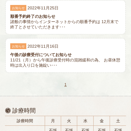
2022年11月25日
お知らせ
順番予約終了のお知らせ
諸般の事情からインターネットからの順番予約は 12月末で
終了とさせていただきます･･･
2022年11月16日
お知らせ
午後の診療受付についてお知らせ
11/21（月）から午後診療受付時の混雑緩和の為、 お昼休憩
時は出入り口を施錠い･･･
1
診療時間
診療時間
月
火
水
金
土
石坂
石坂
石坂
石坂
石坂