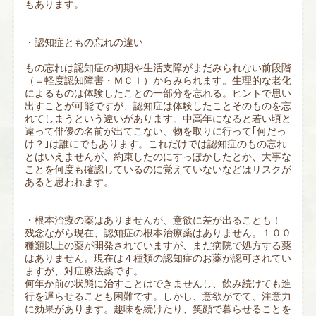
もあります。
・認知症ともの忘れの違い
もの忘れは認知症の初期や生活支障がまだみられない前段階
（＝軽度認知障害・ＭＣＩ）からみられます。生理的な老化
によるものは体験したことの一部分を忘れる。ヒントで思い
出すことが可能ですが、認知症は体験したことそのものを忘
れてしまうという違いがあります。中高年になると若い頃と
違って俳優の名前が出てこない、物を取りに行って｢何だっ
け？｣は誰にでもあります。これだけでは認知症のもの忘れ
とはいえませんが、約束したのにすっぽかしたとか、大事な
ことを何度も確認しているのに覚えていないなどはリスクが
あると思われます。
・根本治療の薬はありませんが、意欲に差が出ることも！
残念ながら現在、認知症の根本治療薬はありません。１００
種類以上の薬が開発されていますが、まだ病院で処方する薬
はありません。現在は４種類の認知症のお薬が認可されてい
ますが、対症療法薬です。
何年か前の状態に治すことはできませんし、飲み続けても進
行を遅らせることも困難です。しかし、意欲がでて、注意力
に効果があります。趣味を続けたり、笑顔で暮らせることを