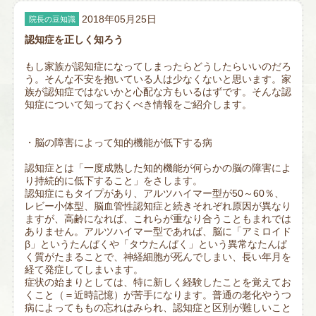
2018年05月25日
院長の豆知識
認知症を正しく知ろう
もし家族が認知症になってしまったらどうしたらいいのだろ
う。そんな不安を抱いている人は少なくないと思います。家
族が認知症ではないかと心配な方もいるはずです。そんな認
知症について知っておくべき情報をご紹介します。
・脳の障害によって知的機能が低下する病
認知症とは「一度成熟した知的機能が何らかの脳の障害によ
り持続的に低下すること」をさします。
認知症にもタイプがあり、アルツハイマー型が50～60％、
レビー小体型、脳血管性認知症と続きそれぞれ原因が異なり
ますが、高齢になれば、これらが重なり合うこともまれでは
ありません。アルツハイマー型であれば、脳に「アミロイド
β」というたんぱくや「タウたんぱく」という異常なたんぱ
く質がたまることで、神経細胞が死んでしまい、長い年月を
経て発症してしまいます。
症状の始まりとしては、特に新しく経験したことを覚えてお
くこと（＝近時記憶）が苦手になります。普通の老化やうつ
病によってももの忘れはみられ、認知症と区別が難しいこと