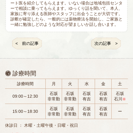
ート医を紹介してもらえます。いない場合は地域包括センタ
ーで相談に乗ってもらえます。ゆっくり話を聞いて、本人、
家族に寄り添える医師やスタッフに出会うことが大切です。
診断が確定したら、一般的には薬物療法を開始し、ご家族と
一緒に勉強しどのような対応が望ましいか話し合います。
前の記事
次の記事
診療時間
診療時間
月
火
水
金
土
石坂
石坂
石坂
石坂
石坂
09:00～12:30
非常勤
非常勤
有吉
有吉
石川
※
石坂
石坂
石坂
石坂
15:00～18:30
ー
非常勤
非常勤
有吉
有吉
休診日 ： 木曜・土曜午後・日曜・祝日