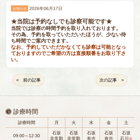
2026年06月17日
お知らせ
★当院は予約なしでも診察可能です★
当院では診察の時間予約を取り入れております。
その為、予約を取っていただいたほうが、少ない待
ち時間でご案内できます。
なお、予約していただかなくても診察は可能となっ
ておりますのでご希望の方は直接順番をお取り下さ
い。
前の記事
次の記事
診療時間
診療時間
月
火
水
金
土
石坂
石坂
石坂
石坂
石坂
09:00～12:30
非常勤
非常勤
有吉
有吉
石川
※