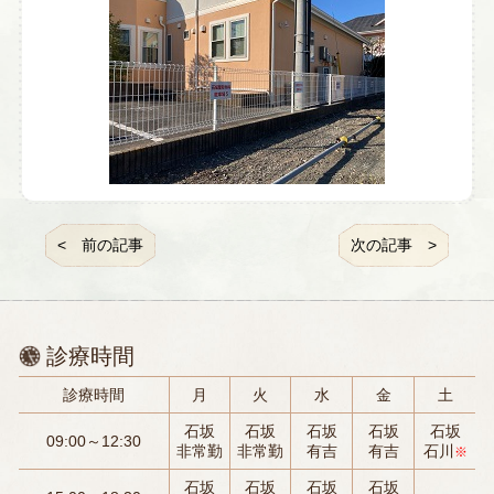
前の記事
次の記事
診療時間
診療時間
月
火
水
金
土
石坂
石坂
石坂
石坂
石坂
09:00～12:30
非常勤
非常勤
有吉
有吉
石川
※
石坂
石坂
石坂
石坂