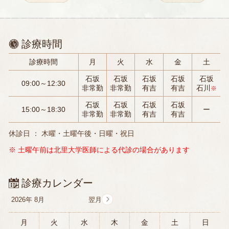
診療時間
診療時間
月
火
水
金
土
石坂
石坂
石坂
石坂
石坂
09:00～12:30
非常勤
非常勤
有吉
有吉
石川
※
石坂
石坂
石坂
石坂
15:00～18:30
ー
非常勤
非常勤
有吉
有吉
休診日 ： 木曜・土曜午後・日曜・祝日
※ 土曜午前は北里大学医師による代診の場合があります
診療カレンダー
2026年
8月
月
火
水
木
金
土
日