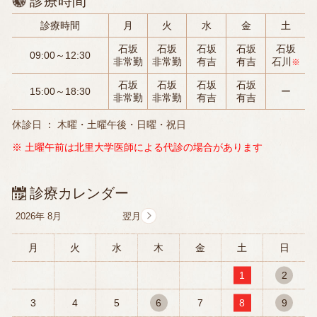
診療時間
診療時間
月
火
水
金
土
石坂
石坂
石坂
石坂
石坂
09:00～12:30
非常勤
非常勤
有吉
有吉
石川
※
石坂
石坂
石坂
石坂
15:00～18:30
ー
非常勤
非常勤
有吉
有吉
休診日 ： 木曜・土曜午後・日曜・祝日
※ 土曜午前は北里大学医師による代診の場合があります
診療カレンダー
2026年
8月
月
火
水
木
金
土
日
1
2
3
4
5
6
7
8
9