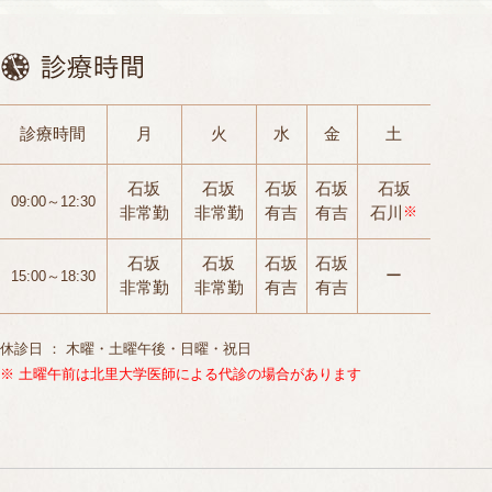
診療時間
月
火
水
金
土
石坂
石坂
石坂
石坂
石坂
09:00～12:30
非常勤
非常勤
有吉
有吉
石川
※
石坂
石坂
石坂
石坂
ー
15:00～18:30
非常勤
非常勤
有吉
有吉
休診日 ： 木曜・土曜午後・日曜・祝日
※ 土曜午前は北里大学医師による代診の場合があります