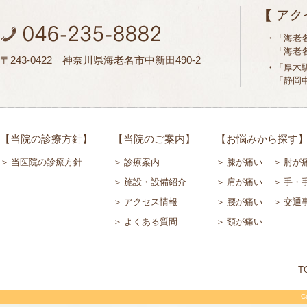
・「海老
「海老名
〒243-0422 神奈川県海老名市中新田490-2
・「厚木
「静岡中
【当院の診療方針】
【当院のご案内】
【お悩みから探す
当医院の診療方針
診療案内
膝が痛い
肘が
施設・設備紹介
肩が痛い
手・
アクセス情報
腰が痛い
交通
よくある質問
頸が痛い
T
Co