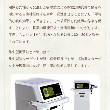
治療器先端から発生した衝撃波による刺激は病変部で痛みを
感知する自由神経終末を麻痺・変性させることにより「即時
的な鎮痛効果」を導きます。その後変性した組織の修復を促
すことにより、長期の機能回復・疼痛緩和につながります。
疾患にもよりますが、平均的な治療効果は60～80％と報告
されています。
集中型衝撃波との違いは？
集中型はターゲットが卵１個分程度ですが、拡散型はターゲ
ットが広範囲に及び、筋・腱の治療に適しています。