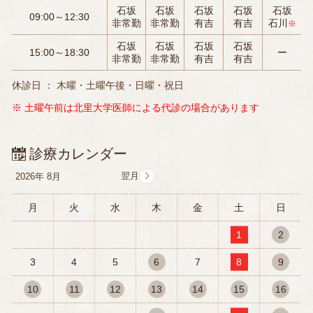
石坂
石坂
石坂
石坂
石坂
09:00～12:30
非常勤
非常勤
有吉
有吉
石川
※
石坂
石坂
石坂
石坂
15:00～18:30
ー
非常勤
非常勤
有吉
有吉
休診日 ： 木曜・土曜午後・日曜・祝日
※ 土曜午前は北里大学医師による代診の場合があります
診療カレンダー
2026年
8月
月
火
水
木
金
土
日
1
2
3
4
5
6
7
8
9
10
11
12
13
14
15
16