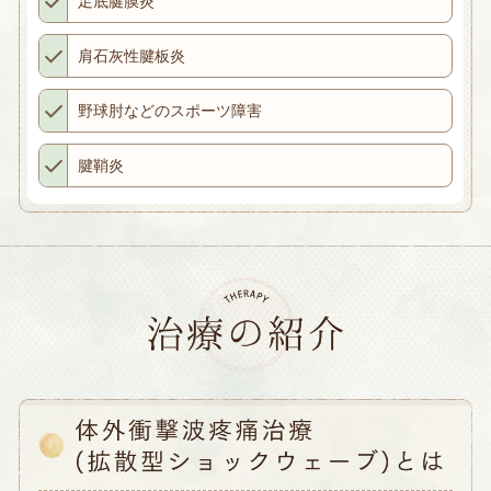
足底腱膜炎
肩石灰性腱板炎
野球肘などのスポーツ障害
腱鞘炎